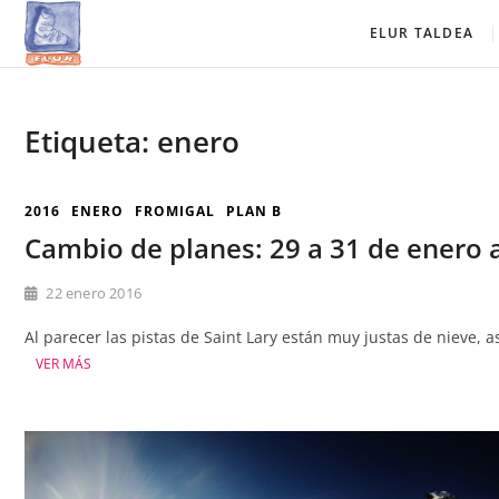
Saltar
Elur Taldea
EL CLUB DE ESQUÍ DE AMURRIO Y AYALA
ELUR TALDEA
al
contenido
Etiqueta:
enero
2016
ENERO
FROMIGAL
PLAN B
Cambio de planes: 29 a 31 de enero 
22 enero 2016
Al parecer las pistas de Saint Lary están muy justas de nieve, 
VER MÁS