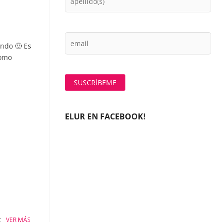
ando 🙂 Es
como
ELUR EN FACEBOOK!
z
VER MÁS