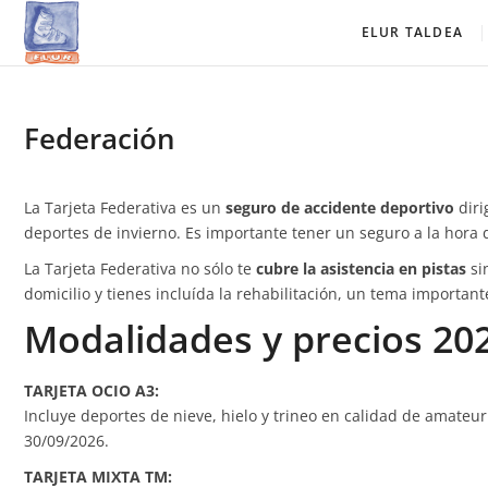
Saltar
Elur Taldea
EL CLUB DE ESQUÍ DE AMURRIO Y AYALA
ELUR TALDEA
al
contenido
Federación
La Tarjeta Federativa es un
seguro de accidente deportivo
diri
deportes de invierno. Es importante tener un seguro a la hora 
La Tarjeta Federativa no sólo te
cubre la asistencia en pistas
si
domicilio y tienes incluída la rehabilitación, un tema importan
Modalidades y precios 20
TARJETA OCIO A3:
Incluye deportes de nieve, hielo y trineo en calidad de amateur
30/09/2026.
TARJETA MIXTA TM: