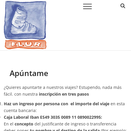
Saltar
Elur Taldea
EL CLUB DE ESQUÍ DE AMURRIO Y AYALA
al
contenido
Apúntame
¿Quieres apuntarte a nuestros viajes? Estupendo, nada más
fácil. con nuestra
inscripción en tres pasos
Haz un ingreso por persona con el importe del viaje
en esta
cuenta bancaria:
Caja Laboral Iban ES49 3035 0089 11 0890022995:
En el
concepto
del justificante de ingreso o transferencia
debes poner
tu nombre y el destino de la salida
(Por ejemplo: