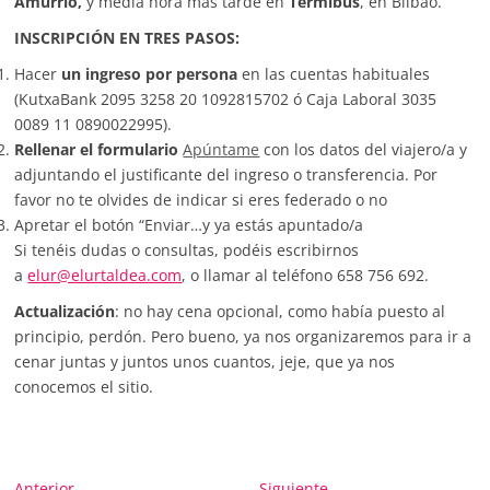
Amurrio,
y media hora más tarde en
Termibús
, en Bilbao.
INSCRIPCIÓN EN TRES PASOS:
Hacer
un ingreso por persona
en las cuentas habituales
(KutxaBank 2095 3258 20 1092815702 ó Caja Laboral 3035
0089 11 0890022995).
Rellenar el formulario
Apúntame
con los datos del viajero/a y
adjuntando el justificante del ingreso o transferencia. Por
favor no te olvides de indicar si eres federado o no
Apretar el botón “Enviar…y ya estás apuntado/a
Si tenéis dudas o consultas, podéis escribirnos
a
elur@elurtaldea.com
, o llamar al teléfono 658 756 692.
Actualización
: no hay cena opcional, como había puesto al
principio, perdón. Pero bueno, ya nos organizaremos para ir a
cenar juntas y juntos unos cuantos, jeje, que ya nos
conocemos el sitio.
Entrada
Entrada
Anterior
Siguiente