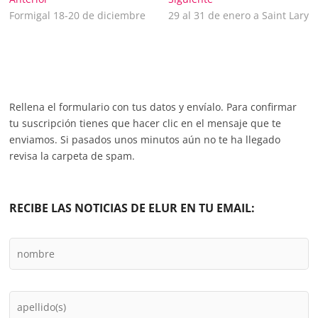
Navegación
anterior:
siguiente:
Formigal 18-20 de diciembre
29 al 31 de enero a Saint Lary
de
entradas
Rellena el formulario con tus datos y envíalo. Para confirmar
tu suscripción tienes que hacer clic en el mensaje que te
enviamos. Si pasados unos minutos aún no te ha llegado
revisa la carpeta de spam.
RECIBE LAS NOTICIAS DE ELUR EN TU EMAIL: