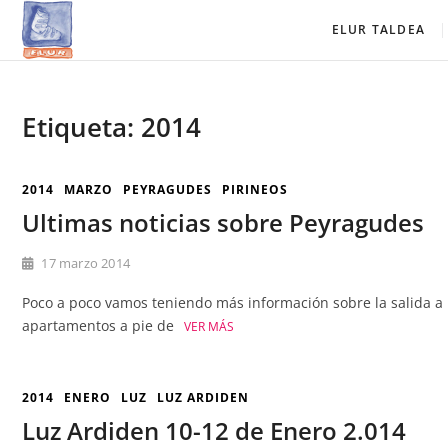
Saltar
Elur Taldea
EL CLUB DE ESQUÍ DE AMURRIO Y AYALA
ELUR TALDEA
al
contenido
Etiqueta:
2014
2014
MARZO
PEYRAGUDES
PIRINEOS
Ultimas noticias sobre Peyragudes
17 marzo 2014
Poco a poco vamos teniendo más información sobre la salida a
apartamentos a pie de
VER MÁS
2014
ENERO
LUZ
LUZ ARDIDEN
Luz Ardiden 10-12 de Enero 2.014