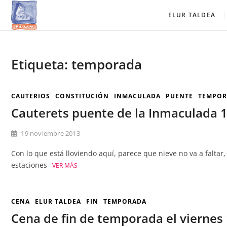
Saltar
Elur Taldea
EL CLUB DE ESQUÍ DE AMURRIO Y AYALA
ELUR TALDEA
al
contenido
Etiqueta:
temporada
CAUTERIOS
CONSTITUCIÓN
INMACULADA
PUENTE
TEMPOR
Cauterets puente de la Inmaculada 
19 noviembre 2013
Con lo que está lloviendo aquí, parece que nieve no va a falta
estaciones
VER MÁS
CENA
ELUR TALDEA
FIN
TEMPORADA
Cena de fin de temporada el viernes 