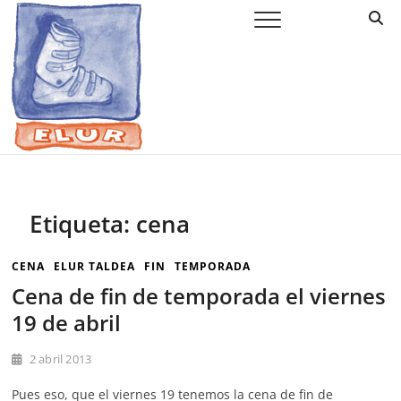
Saltar
Elur Taldea
EL CLUB DE ESQUÍ DE AMURRIO Y AYALA
al
contenido
Etiqueta:
cena
CENA
ELUR TALDEA
FIN
TEMPORADA
Cena de fin de temporada el viernes
19 de abril
2 abril 2013
Pues eso, que el viernes 19 tenemos la cena de fin de