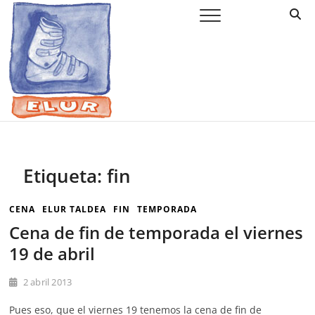
Saltar
Elur Taldea
EL CLUB DE ESQUÍ DE AMURRIO Y AYALA
al
contenido
Etiqueta:
fin
CENA
ELUR TALDEA
FIN
TEMPORADA
Cena de fin de temporada el viernes
19 de abril
2 abril 2013
Pues eso, que el viernes 19 tenemos la cena de fin de