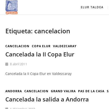
Saltar
Elur Taldea
EL CLUB DE ESQUÍ DE AMURRIO Y AYALA
ELUR TALDEA
al
contenido
Etiqueta:
cancelacion
CANCELACION
COPA ELUR
VALDEZCARAY
Cancelada la II Copa Elur
8 abril 2011
Cancelada la II Copa Elur en Valdezcaray
ANDORRA
CANCELACION
GRAND VALIRA
PAS DE LA CASA
S
Cancelada la salida a Andorra