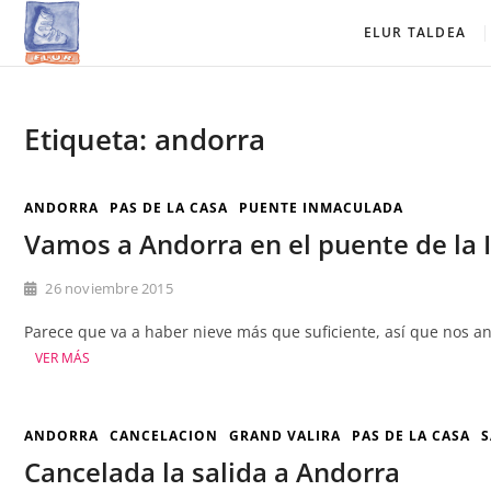
Saltar
Elur Taldea
EL CLUB DE ESQUÍ DE AMURRIO Y AYALA
ELUR TALDEA
al
contenido
Etiqueta:
andorra
ANDORRA
PAS DE LA CASA
PUENTE INMACULADA
Vamos a Andorra en el puente de la
26 noviembre 2015
Parece que va a haber nieve más que suficiente, así que nos ani
VER MÁS
ANDORRA
CANCELACION
GRAND VALIRA
PAS DE LA CASA
S
Cancelada la salida a Andorra