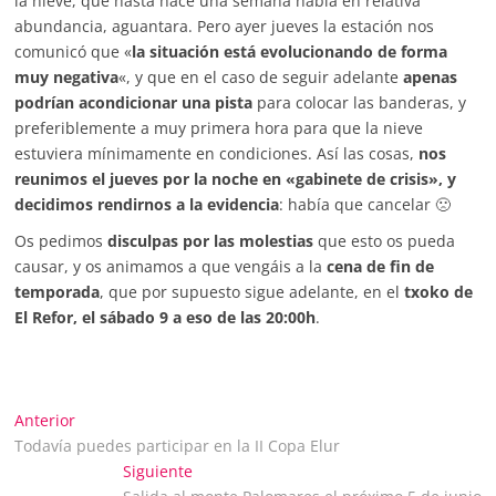
la nieve, que hasta hace una semana había en relativa
abundancia, aguantara. Pero ayer jueves la estación nos
comunicó que «
la situación está evolucionando de forma
muy negativa
«, y que en el caso de seguir adelante
apenas
podrían acondicionar una pista
para colocar las banderas, y
preferiblemente a muy primera hora para que la nieve
estuviera mínimamente en condiciones. Así las cosas,
nos
reunimos el jueves por la noche en «gabinete de crisis», y
decidimos rendirnos a la evidencia
: había que cancelar 🙁
Os pedimos
disculpas por las molestias
que esto os pueda
causar, y os animamos a que vengáis a la
cena de fin de
temporada
, que por supuesto sigue adelante, en el
txoko de
El Refor, el sábado 9 a eso de las 20:00h
.
Navegación
Entrada
Anterior
anterior:
Todavía puedes participar en la II Copa Elur
de
Entrada
Siguiente
siguiente: