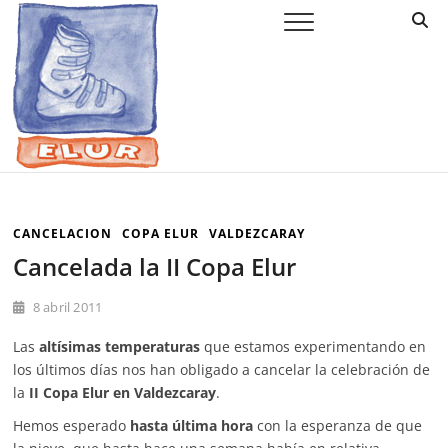
Saltar
Elur Taldea
EL CLUB DE ESQUÍ DE AMURRIO Y AYALA
al
contenido
CANCELACION
COPA ELUR
VALDEZCARAY
Cancelada la II Copa Elur
8 abril 2011
Las
altísimas temperaturas
que estamos experimentando en
los últimos días nos han obligado a cancelar la celebración de
la
II Copa Elur en Valdezcaray
.
Hemos esperado
hasta última hora
con la esperanza de que