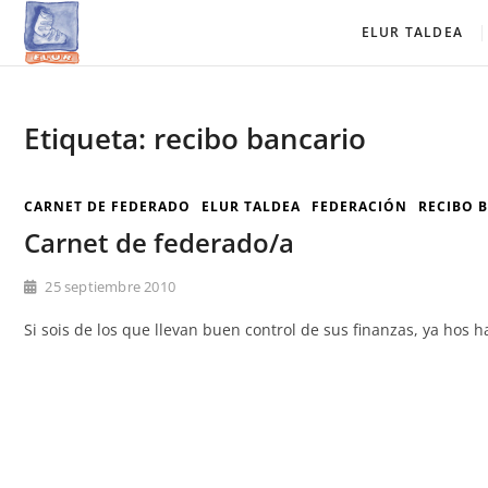
Saltar
Elur Taldea
EL CLUB DE ESQUÍ DE AMURRIO Y AYALA
ELUR TALDEA
al
contenido
Etiqueta:
recibo bancario
CARNET DE FEDERADO
ELUR TALDEA
FEDERACIÓN
RECIBO 
Carnet de federado/a
25 septiembre 2010
Si sois de los que llevan buen control de sus finanzas, ya hos