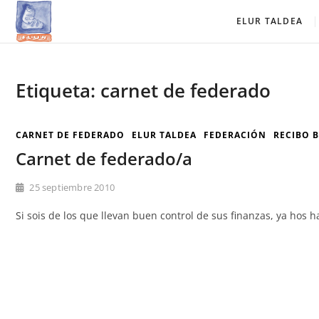
Saltar
Elur Taldea
EL CLUB DE ESQUÍ DE AMURRIO Y AYALA
ELUR TALDEA
al
contenido
Etiqueta:
carnet de federado
CARNET DE FEDERADO
ELUR TALDEA
FEDERACIÓN
RECIBO 
Carnet de federado/a
25 septiembre 2010
Si sois de los que llevan buen control de sus finanzas, ya hos