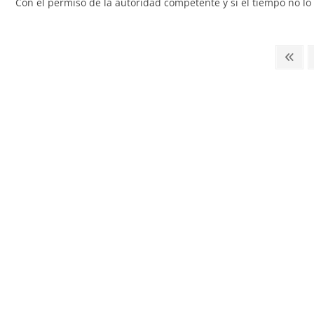
Con el permiso de la autoridad competente y si el tiempo no lo i
Paginación
Pág
ante
de
entradas