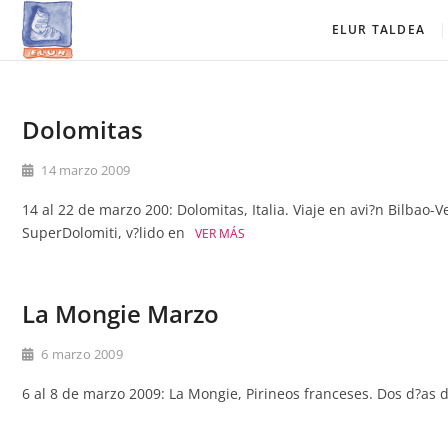
Saltar
Elur Taldea
EL CLUB DE ESQUÍ DE AMURRIO Y AYALA
ELUR TALDEA
al
contenido
Dolomitas
14 marzo 2009
14 al 22 de marzo 200: Dolomitas, Italia. Viaje en avi?n Bilbao-
SuperDolomiti, v?lido en
VER MÁS
La Mongie Marzo
6 marzo 2009
6 al 8 de marzo 2009: La Mongie, Pirineos franceses. Dos d?as d