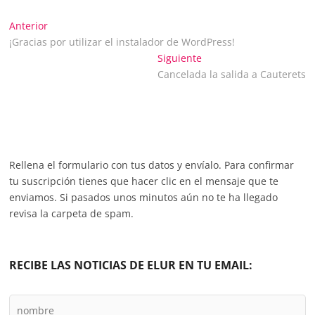
Navegación
Entrada
Anterior
anterior:
¡Gracias por utilizar el instalador de WordPress!
de
Entrada
Siguiente
siguiente:
Cancelada la salida a Cauterets
entradas
Rellena el formulario con tus datos y envíalo. Para confirmar
tu suscripción tienes que hacer clic en el mensaje que te
enviamos. Si pasados unos minutos aún no te ha llegado
revisa la carpeta de spam.
RECIBE LAS NOTICIAS DE ELUR EN TU EMAIL: