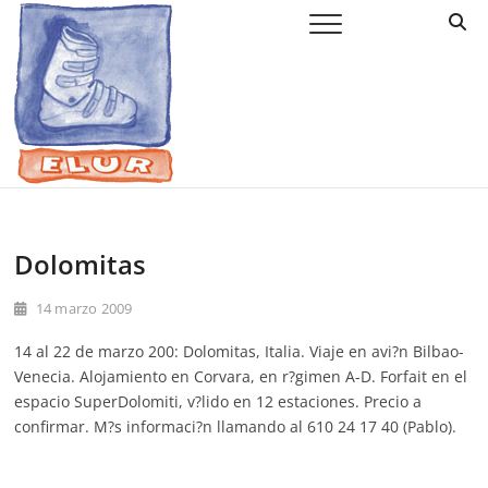
Saltar
Elur Taldea
EL CLUB DE ESQUÍ DE AMURRIO Y AYALA
al
contenido
Dolomitas
14 marzo 2009
14 al 22 de marzo 200: Dolomitas, Italia. Viaje en avi?n Bilbao-
Venecia. Alojamiento en Corvara, en r?gimen A-D. Forfait en el
espacio SuperDolomiti, v?lido en 12 estaciones. Precio a
confirmar. M?s informaci?n llamando al 610 24 17 40 (Pablo).