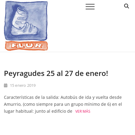
Saltar
Elur Taldea
EL CLUB DE ESQUÍ DE AMURRIO Y AYALA
al
contenido
Peyragudes 25 al 27 de enero!
15 enero 2019
Características de la salida: Autobús de ida y vuelta desde
Amurrio, (como siempre para un grupo mínimo de 6) en el
lugar habitual: junto al edificio de
VER MÁS