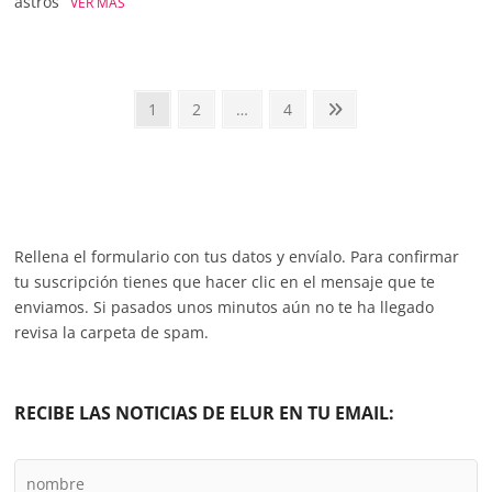
astros
VER MÁS
Paginación
Página
Página
Página
Página
1
2
…
4
siguiente
de
entradas
Rellena el formulario con tus datos y envíalo. Para confirmar
tu suscripción tienes que hacer clic en el mensaje que te
enviamos. Si pasados unos minutos aún no te ha llegado
revisa la carpeta de spam.
RECIBE LAS NOTICIAS DE ELUR EN TU EMAIL: