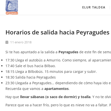
Saltar
Elur Taldea
EL CLUB DE ESQUÍ DE AMURRIO Y AYALA
ELUR TALDEA
al
contenido
Horarios de salida hacia Peyragudes
11 enero 2018
Si te has apuntado a la salida a
Peyragudes
de este fin de sema
17:30 Llega el autobús a Amurrio. Como siempre, al aparcamient
17:40 Sale el bus hacia Bilbao.
18:15 Llega a Bilbobús. 15 minutos para cargar y subir.
18:30 Salida hacia Peyragudes
23:30 Llegada a Peyragudes… dependiendo de cómo haya ido el 
Recuerda que vamos a
apartamentos
.
Hay que
llevar sábanas (o saco de dormir) y toalla
. Y no te ol
Parece que va a hacer frío, pero lo que es nieve no va a faltar. 