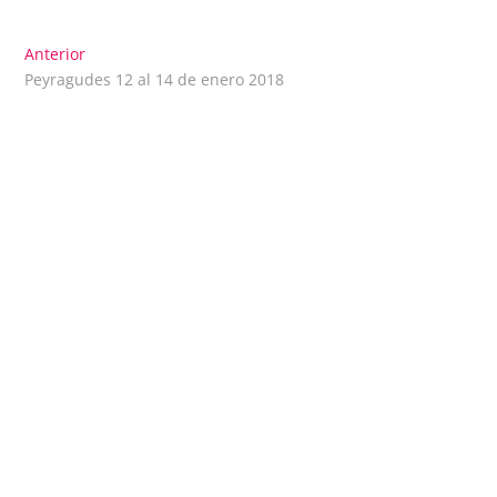
Navegación
Entrada
Anterior
anterior:
Peyragudes 12 al 14 de enero 2018
de
entradas