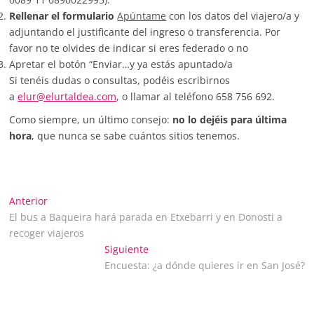
Rellenar el formulario
Apúntame
con los datos del viajero/a y
adjuntando el justificante del ingreso o transferencia. Por
favor no te olvides de indicar si eres federado o no
Apretar el botón “Enviar…y ya estás apuntado/a
Si tenéis dudas o consultas, podéis escribirnos
a
elur@elurtaldea.com
, o llamar al teléfono 658 756 692.
Como siempre, un último consejo:
no lo dejéis para última
hora
, que nunca se sabe cuántos sitios tenemos.
Navegación
Entrada
Anterior
anterior:
El bus a Baqueira hará parada en Etxebarri y en Donosti a
de
recoger viajeros
Entrada
Siguiente
entradas
siguiente:
Encuesta: ¿a dónde quieres ir en San José?