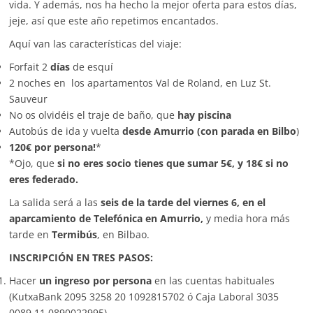
vida. Y además, nos ha hecho la mejor oferta para estos días,
jeje, así que este año repetimos encantados.
Aquí van las características del viaje:
Forfait 2
días
de esquí
2 noches en los apartamentos Val de Roland, en Luz St.
Sauveur
No os olvidéis el traje de baño, que
hay piscina
Autobús de ida y vuelta
desde Amurrio (con parada en Bilbo
)
120€ por persona!
*
*Ojo, que
si no eres socio tienes que sumar 5€, y 18€ si no
eres federado.
La salida será a las
seis de la tarde del viernes 6, en el
aparcamiento de Telefónica en Amurrio,
y media hora más
tarde en
Termibús
, en Bilbao.
INSCRIPCIÓN EN TRES PASOS:
Hacer
un ingreso por persona
en las cuentas habituales
(KutxaBank 2095 3258 20 1092815702 ó Caja Laboral 3035
0089 11 0890022995).