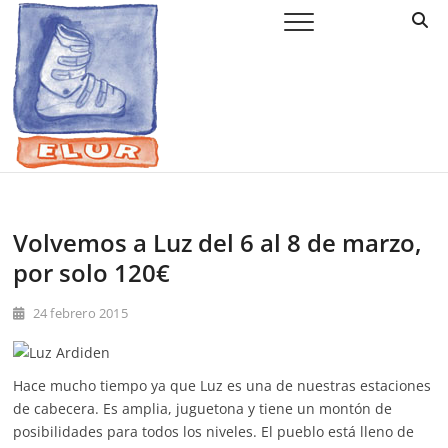
Saltar
Elur Taldea
EL CLUB DE ESQUÍ DE AMURRIO Y AYALA
al
contenido
Volvemos a Luz del 6 al 8 de marzo,
por solo 120€
24 febrero 2015
Hace mucho tiempo ya que Luz es una de nuestras estaciones
de cabecera. Es amplia, juguetona y tiene un montón de
posibilidades para todos los niveles. El pueblo está lleno de