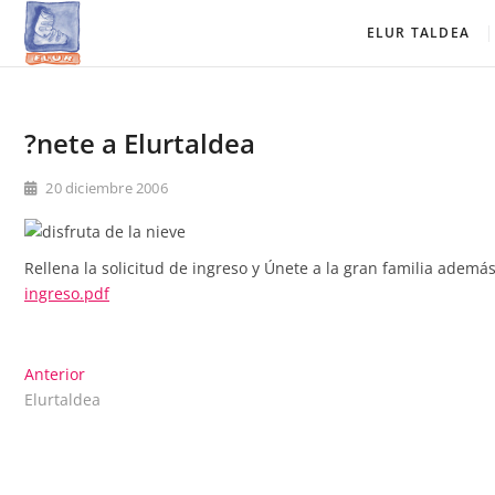
Saltar
Elur Taldea
EL CLUB DE ESQUÍ DE AMURRIO Y AYALA
ELUR TALDEA
al
contenido
?nete a Elurtaldea
20 diciembre 2006
Rellena la solicitud de ingreso y Únete a la gran familia además
ingreso.
pdf
Navegación
Entrada
Anterior
anterior:
Elurtaldea
de
entradas