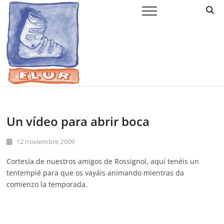
Saltar
Elur Taldea
EL CLUB DE ESQUÍ DE AMURRIO Y AYALA
al
contenido
Un vídeo para abrir boca
12 noviembre 2009
Cortesía de nuestros amigos de Rossignol, aquí tenéis un
tentempié para que os vayáis animando mientras da
comienzo la temporada.