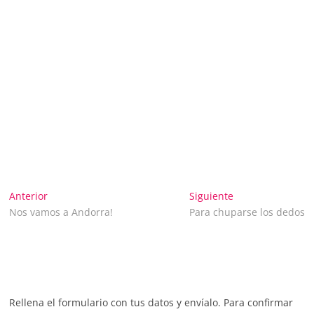
Navegación
Entrada
Entrada
Anterior
Siguiente
anterior:
siguiente:
Nos vamos a Andorra!
Para chuparse los dedos
de
entradas
Rellena el formulario con tus datos y envíalo. Para confirmar