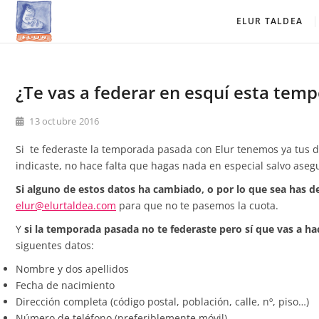
Saltar
Elur Taldea
EL CLUB DE ESQUÍ DE AMURRIO Y AYALA
ELUR TALDEA
al
contenido
¿Te vas a federar en esquí esta tem
13 octubre 2016
Si te federaste la temporada pasada con Elur tenemos ya tus 
indicaste, no hace falta que hagas nada en especial salvo aseg
Si alguno de estos datos ha cambiado, o por lo que sea has de
elur@elurtaldea.com
para que no te pasemos la cuota.
Y
si la temporada pasada no te federaste pero sí que vas a ha
siguentes datos:
Nombre y dos apellidos
Fecha de nacimiento
Dirección completa (código postal, población, calle, nº, piso…)
Número de teléfono (preferiblemente móvil)