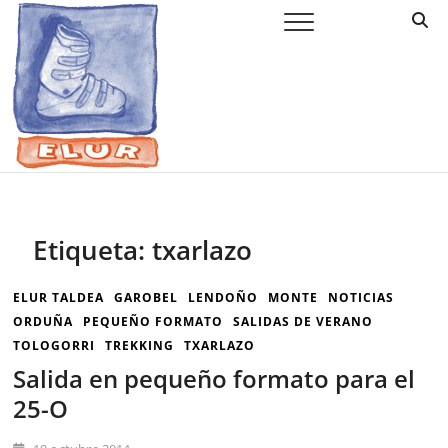
Saltar
Elur Taldea
EL CLUB DE ESQUÍ DE AMURRIO Y AYALA
al
contenido
Etiqueta:
txarlazo
ELUR TALDEA
GAROBEL
LENDOÑO
MONTE
NOTICIAS
ORDUÑA
PEQUEÑO FORMATO
SALIDAS DE VERANO
TOLOGORRI
TREKKING
TXARLAZO
Salida en pequeño formato para el
25-O