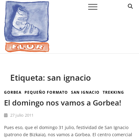
Saltar
Elur Taldea
EL CLUB DE ESQUÍ DE AMURRIO Y AYALA
al
contenido
Etiqueta:
san ignacio
GORBEA
PEQUEÑO FORMATO
SAN IGNACIO
TREKKING
El domingo nos vamos a Gorbea!
27 julio 2011
Pues eso, que el domingo 31 julio, festividad de San Ignacio
(patrono de Bizkaia), nos vamos a Gorbea. El centro comercial