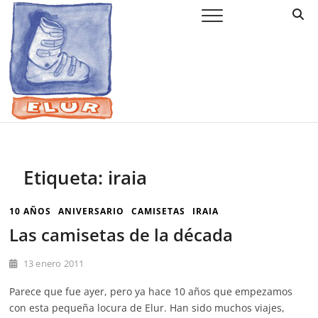
Saltar
Elur Taldea
EL CLUB DE ESQUÍ DE AMURRIO Y AYALA
al
contenido
Etiqueta:
iraia
10 AÑOS
ANIVERSARIO
CAMISETAS
IRAIA
Las camisetas de la década
13 enero 2011
Parece que fue ayer, pero ya hace 10 años que empezamos
con esta pequeña locura de Elur. Han sido muchos viajes,