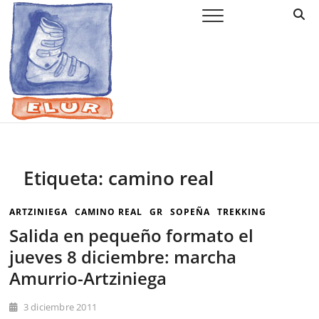
Saltar
Elur Taldea
EL CLUB DE ESQUÍ DE AMURRIO Y AYALA
al
contenido
Etiqueta:
camino real
ARTZINIEGA
CAMINO REAL
GR
SOPEÑA
TREKKING
Salida en pequeño formato el
jueves 8 diciembre: marcha
Amurrio-Artziniega
3 diciembre 2011