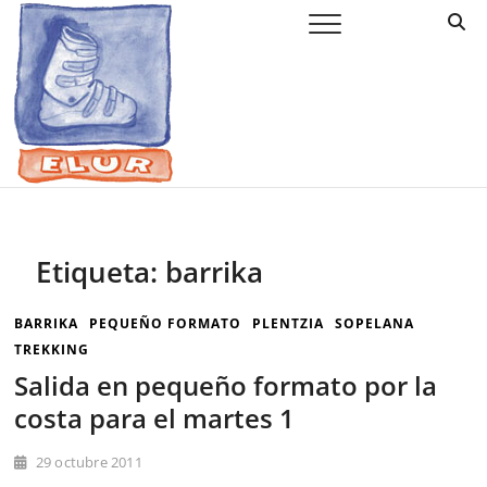
Saltar
Elur Taldea
EL CLUB DE ESQUÍ DE AMURRIO Y AYALA
al
contenido
Etiqueta:
barrika
BARRIKA
PEQUEÑO FORMATO
PLENTZIA
SOPELANA
TREKKING
Salida en pequeño formato por la
costa para el martes 1
29 octubre 2011