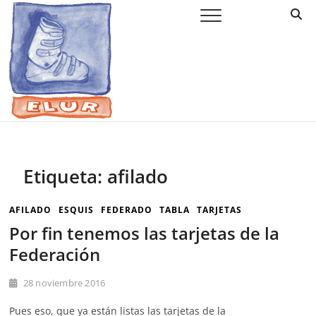
Saltar
Elur Taldea
EL CLUB DE ESQUÍ DE AMURRIO Y AYALA
al
contenido
Etiqueta:
afilado
AFILADO
ESQUIS
FEDERADO
TABLA
TARJETAS
Por fin tenemos las tarjetas de la
Federación
28 noviembre 2016
Pues eso, que ya están listas las tarjetas de la