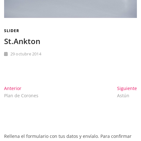
SLIDER
St.Ankton
29 octubre 2014
Navegación
Entrada
E
Anterior
Siguiente
anterior:
si
Plan de Corones
Astún
de
entradas
Rellena el formulario con tus datos y envíalo. Para confirmar