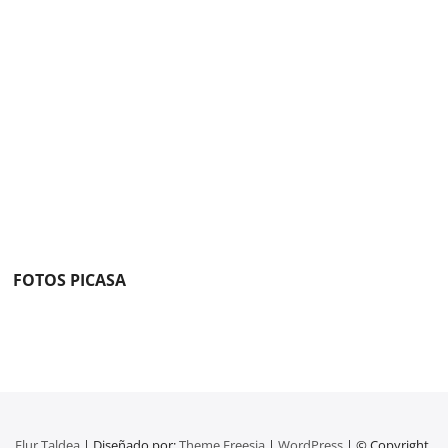
FOTOS PICASA
Elur Taldea
| Diseñado por:
Theme Freesia
|
WordPress
| © Copyright.