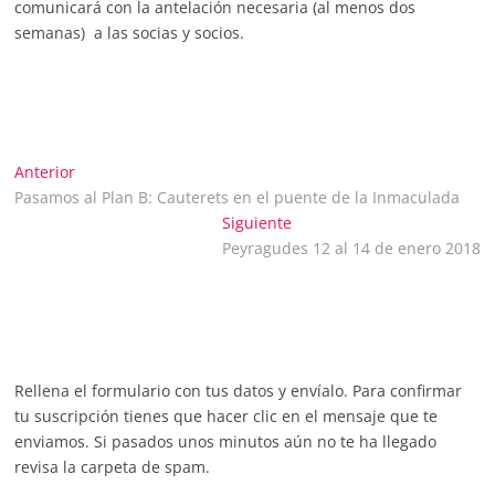
comunicará con la antelación necesaria (al menos dos
semanas) a las socias y socios.
Navegación
Entrada
Anterior
anterior:
Pasamos al Plan B: Cauterets en el puente de la Inmaculada
de
Entrada
Siguiente
siguiente:
Peyragudes 12 al 14 de enero 2018
entradas
Rellena el formulario con tus datos y envíalo. Para confirmar
tu suscripción tienes que hacer clic en el mensaje que te
enviamos. Si pasados unos minutos aún no te ha llegado
revisa la carpeta de spam.