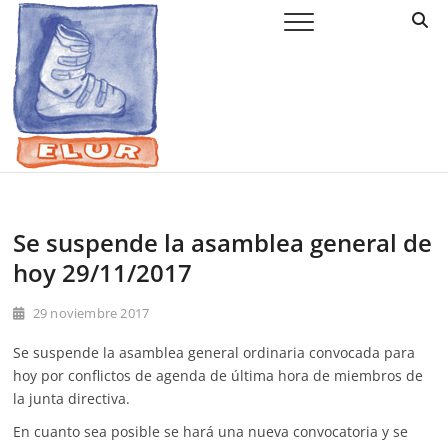
Saltar
Elur Taldea
EL CLUB DE ESQUÍ DE AMURRIO Y AYALA
al
contenido
Se suspende la asamblea general de
hoy 29/11/2017
29 noviembre 2017
Se suspende la asamblea general ordinaria convocada para
hoy por conflictos de agenda de última hora de miembros de
la junta directiva.
En cuanto sea posible se hará una nueva convocatoria y se