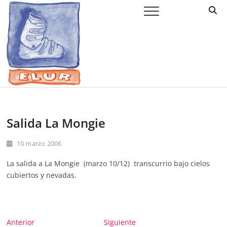
Saltar
Elur Taldea
EL CLUB DE ESQUÍ DE AMURRIO Y AYALA
al
contenido
Salida La Mongie
10 marzo 2006
La salida a La Mongie (marzo 10/12) transcurrio bajo cielos
cubiertos y nevadas.
Navegación
Entrada
Entrada
Anterior
Siguiente