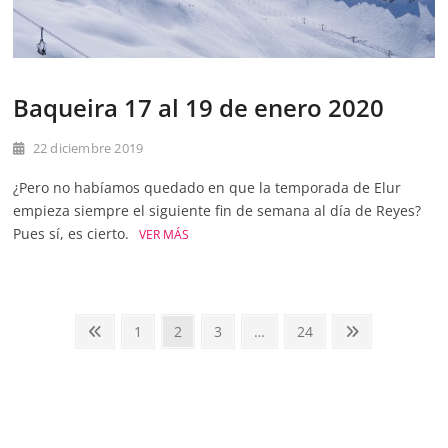
Baqueira 17 al 19 de enero 2020
22 diciembre 2019
¿Pero no habíamos quedado en que la temporada de Elur
empieza siempre el siguiente fin de semana al día de Reyes?
Pues sí, es cierto.
VER MÁS
Paginación
Página
Página
Página
Página
Página
Página
1
2
3
…
24
anterior
siguiente
de
entradas