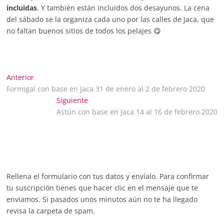
incluidas
. Y también están incluidos dos desayunos. La cena
del sábado se la organiza cada uno por las calles de Jaca, que
no faltan buenos sitios de todos los pelajes 😋
Navegación
Entrada
Anterior
anterior:
Formigal con base en Jaca 31 de enero al 2 de febrero 2020
de
Entrada
Siguiente
siguiente:
Astún con base en Jaca 14 al 16 de febrero 2020
entradas
Rellena el formulario con tus datos y envíalo. Para confirmar
tu suscripción tienes que hacer clic en el mensaje que te
enviamos. Si pasados unos minutos aún no te ha llegado
revisa la carpeta de spam.