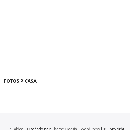
FOTOS PICASA
Elur Taldea
| Diseñado por:
Theme Freesia
|
WordPress
| © Copyright.