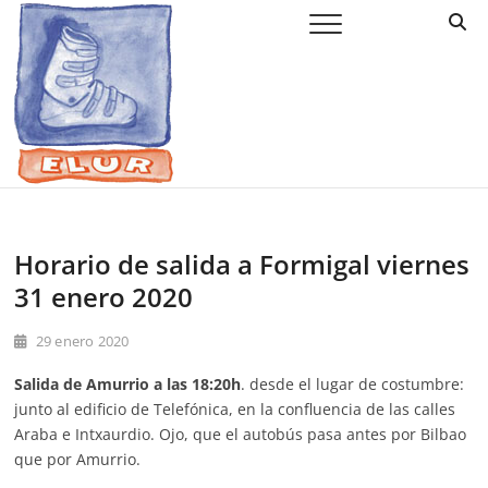
Saltar
Elur Taldea
EL CLUB DE ESQUÍ DE AMURRIO Y AYALA
al
contenido
Horario de salida a Formigal viernes
31 enero 2020
29 enero 2020
Salida de Amurrio a las 18:20h
. desde el lugar de costumbre:
junto al edificio de Telefónica, en la confluencia de las calles
Araba e Intxaurdio. Ojo, que el autobús pasa antes por Bilbao
que por Amurrio.