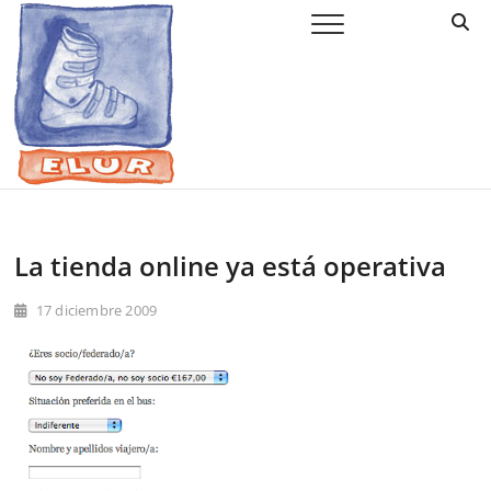
Saltar
Elur Taldea
EL CLUB DE ESQUÍ DE AMURRIO Y AYALA
al
contenido
La tienda online ya está operativa
17 diciembre 2009