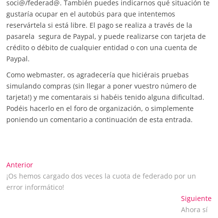
soci@/federad@. También puedes indicarnos qué situación te
gustaría ocupar en el autobús para que intentemos
reservártela si está libre. El pago se realiza a través de la
pasarela segura de Paypal, y puede realizarse con tarjeta de
crédito o débito de cualquier entidad o con una cuenta de
Paypal.
Como webmaster, os agradecería que hiciérais pruebas
simulando compras (sin llegar a poner vuestro número de
tarjeta!) y me comentarais si habéis tenido alguna dificultad.
Podéis hacerlo en el foro de organización, o simplemente
poniendo un comentario a continuación de esta entrada.
Navegación
Entrada
Anterior
anterior:
¡Os hemos cargado dos veces la cuota de federado por un
de
error informático!
E
Siguiente
entradas
si
Ahora sí