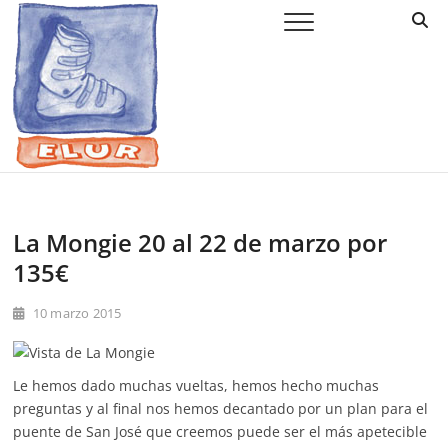
Saltar
Elur Taldea
EL CLUB DE ESQUÍ DE AMURRIO Y AYALA
al
contenido
La Mongie 20 al 22 de marzo por
135€
10 marzo 2015
Le hemos dado muchas vueltas, hemos hecho muchas
preguntas y al final nos hemos decantado por un plan para el
puente de San José que creemos puede ser el más apetecible