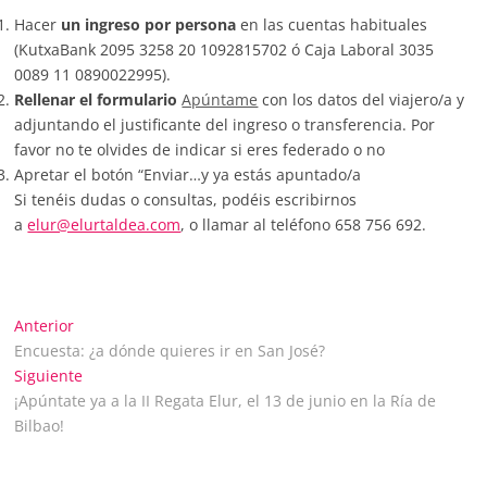
Hacer
un ingreso por persona
en las cuentas habituales
(KutxaBank 2095 3258 20 1092815702 ó Caja Laboral 3035
0089 11 0890022995).
Rellenar el formulario
Apúntame
con los datos del viajero/a y
adjuntando el justificante del ingreso o transferencia. Por
favor no te olvides de indicar si eres federado o no
Apretar el botón “Enviar…y ya estás apuntado/a
Si tenéis dudas o consultas, podéis escribirnos
a
elur@elurtaldea.com
, o llamar al teléfono 658 756 692.
Navegación
Entrada
Anterior
anterior:
Encuesta: ¿a dónde quieres ir en San José?
de
Entrada
Siguiente
siguiente:
¡Apúntate ya a la II Regata Elur, el 13 de junio en la Ría de
entradas
Bilbao!