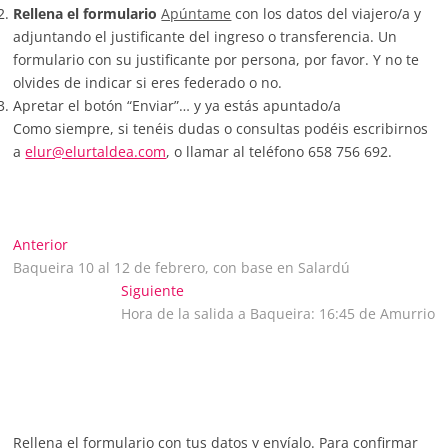
Rellena el formulario
Apúntame
con los datos del viajero/a y
adjuntando el justificante del ingreso o transferencia. Un
formulario con su justificante por persona, por favor. Y no te
olvides de indicar si eres federado o no.
Apretar el botón “Enviar”… y ya estás apuntado/a
Como siempre, si tenéis dudas o consultas podéis escribirnos
a
elur@elurtaldea.com
, o llamar al teléfono 658 756 692.
Navegación
Entrada
Anterior
anterior:
Baqueira 10 al 12 de febrero, con base en Salardú
de
Entrada
Siguiente
siguiente:
Hora de la salida a Baqueira: 16:45 de Amurrio
entradas
Rellena el formulario con tus datos y envíalo. Para confirmar