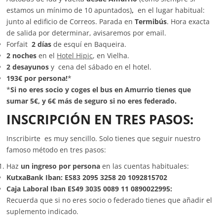
estamos un mínimo de 10 apuntados)
,
en el lugar habitual:
junto al edificio de Correos. Parada en
Termibús
. Hora exacta
de salida por determinar, avisaremos por email.
Forfait
2 días
de esquí en Baqueira.
2 noches
en el
Hotel Hipic
, en Vielha.
2 desayunos
y cena del sábado en el hotel.
193€ por persona!
*
*
Si no eres socio y coges el bus en Amurrio tienes que
sumar 5€, y 6€ más de seguro si no eres federado.
INSCRIPCIÓN EN TRES PASOS:
Inscribirte es muy sencillo. Solo tienes que seguir nuestro
famoso método en tres pasos:
Haz
un ingreso por persona
en las cuentas habituales:
KutxaBank Iban: ES83 2095 3258 20 1092815702
Caja Laboral Iban ES49 3035 0089 11 0890022995:
Recuerda que si no eres socio o federado tienes que añadir el
suplemento indicado.