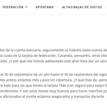
FEDERACIÓN
APÚNTAME
ALTAS/BAJAS DE SOCIOS
actos de la cuenta bancaria, seguramente os habréis dado cuenta de
 cuota de la tarjeta de federación. Caramba, pensaréis, otros año
 sido. ¿Y por qué nos hemos adelantado este año? Para dar un serv
 el 30 de septiembre de un año hasta el 30 de septiembre del sigui
os antes), estamos mes y pico sin cobertura. ¿Y qué más da –pensa
re todo para los que tenéis la tarjeta TMA (con seguro para esquí 
e senderismo. Y son unos meses muy buenos para hacer marchas po
os aficionados al monte estamos asegurados y tranquilos durante