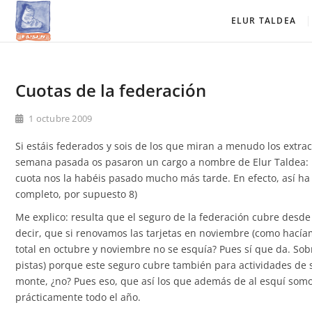
Saltar
Elur Taldea
EL CLUB DE ESQUÍ DE AMURRIO Y AYALA
ELUR TALDEA
al
contenido
Cuotas de la federación
1 octubre 2009
Si estáis federados y sois de los que miran a menudo los extr
semana pasada os pasaron un cargo a nombre de Elur Taldea: la
cuota nos la habéis pasado mucho más tarde. En efecto, así ha
completo, por supuesto 8)
Me explico: resulta que el seguro de la federación cubre desde
decir, que si renovamos las tarjetas en noviembre (como hacíam
total en octubre y noviembre no se esquía? Pues sí que da. Sob
pistas) porque este seguro cubre también para actividades d
monte, ¿no? Pues eso, que así los que además de al esquí som
prácticamente todo el año.