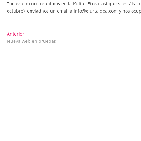
Todavía no nos reunimos en la Kultur Etxea, así que si estáis 
octubre), enviadnos un email a info@elurtaldea.com y nos ocup
Navegación
Entrada
Anterior
anterior:
Nueva web en pruebas
de
entradas