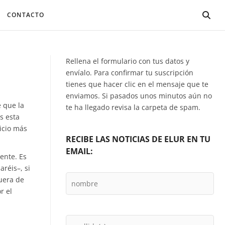
CONTACTO
Rellena el formulario con tus datos y
envíalo. Para confirmar tu suscripción
tienes que hacer clic en el mensaje que te
enviamos. Si pasados unos minutos aún no
 que la
te ha llegado revisa la carpeta de spam.
s esta
icio más
RECIBE LAS NOTICIAS DE ELUR EN TU
EMAIL:
ente. Es
réis–, si
fuera de
r el