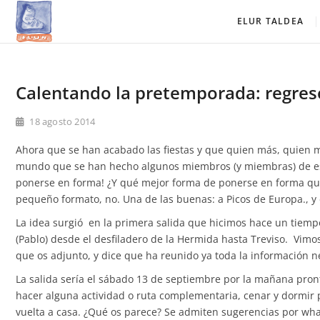
Saltar
Elur Taldea
EL CLUB DE ESQUÍ DE AMURRIO Y AYALA
ELUR TALDEA
al
contenido
Calentando la pretemporada: regres
18 agosto 2014
Ahora que se han acabado las fiestas y que quien más, quien me
mundo que se han hecho algunos miembros (y miembras) de es
ponerse en forma! ¿Y qué mejor forma de ponerse en forma que
pequeño formato, no. Una de las buenas: a Picos de Europa., y
La idea surgió en la primera salida que hicimos hace un tiempo 
(Pablo) desde el desfiladero de la Hermida hasta Treviso. Vimo
que os adjunto, y dice que ha reunido ya toda la información 
La salida sería el sábado 13 de septiembre por la mañana pront
hacer alguna actividad o ruta complementaria, cenar y dormir 
vuelta a casa. ¿Qué os parece? Se admiten sugerencias por wha