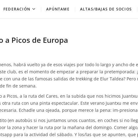
FEDERACIÓN
APÚNTAME
ALTAS/BAJAS DE SOCIOS
o a Picos de Europa
nos, habrá vuelto ya de esos viajes por todo lo largo y ancho de 
te club, es el momento de empezar a preparar la pretemporada: 
 con una de las famosas salidas de trekking de Elur Taldea? Pero
 de fin de semana.
a Picos, a la ruta del Cares, en la subida que nos hicimos Juantxu
s otra ruta con una pinta espectacular. Este verano Juantxu me envi
necesaria. Echadle una ojeada, porque merece la pena: im-presiona
ito (en autobús si nos juntamos unos cuantos, en coches si no lle
por la zona y hacer la ruta por la mañana del domingo. Comer algo,
tsapp para la actividad del sábado. Y los/las que se apunten, qu