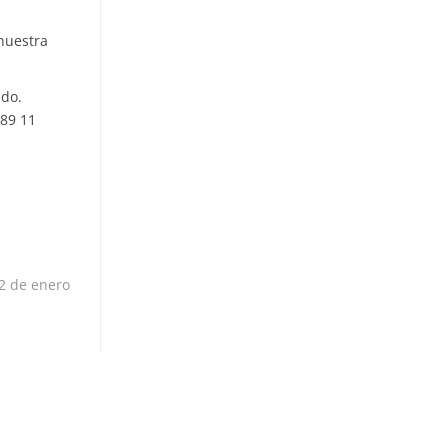
 nuestra
ado.
089 11
2 de enero