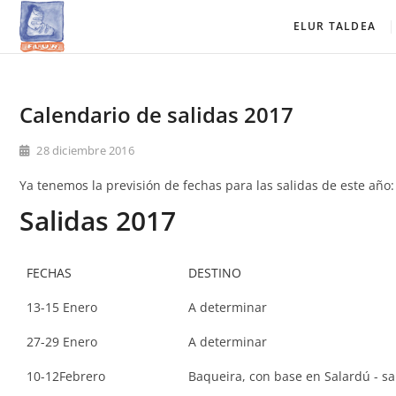
Saltar
Elur Taldea
EL CLUB DE ESQUÍ DE AMURRIO Y AYALA
ELUR TALDEA
al
contenido
Calendario de salidas 2017
28 diciembre 2016
Ya tenemos la previsión de fechas para las salidas de este año:
Salidas 2017
FECHAS
DESTINO
13-15 Enero
A determinar
27-29 Enero
A determinar
10-12Febrero
Baqueira, con base en Salardú - sal