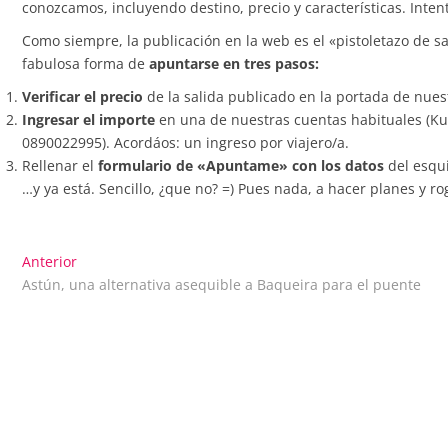
conozcamos, incluyendo destino, precio y características. Int
Como siempre, la publicación en la web es el «pistoletazo de sa
fabulosa forma de
apuntarse en tres pasos:
Verificar el precio
de la salida publicado en la portada de nues
Ingresar el importe
en una de nuestras cuentas habituales (Ku
0890022995). Acordáos: un ingreso por viajero/a.
Rellenar el
formulario de «Apuntame» con los datos
del esqui
…y ya está. Sencillo, ¿que no? =) Pues nada, a hacer planes y r
Navegación
Entrada
Anterior
anterior:
Astún, una alternativa asequible a Baqueira para el puente
de
entradas