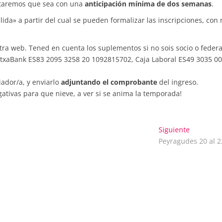
entaremos que sea con una
anticipación mínima de dos semanas
.
lida» a partir del cual se pueden formalizar las inscripciones, con
tra web. Tened en cuenta los suplementos si no sois socio o feder
txaBank ES83 2095 3258 20 1092815702, Caja Laboral ES49 3035 0
ador/a, y enviarlo
adjuntando el comprobante
del ingreso.
ogativas para que nieve, a ver si se anima la temporada!
Entrada
Siguiente
siguiente:
Peyragudes 20 al 2