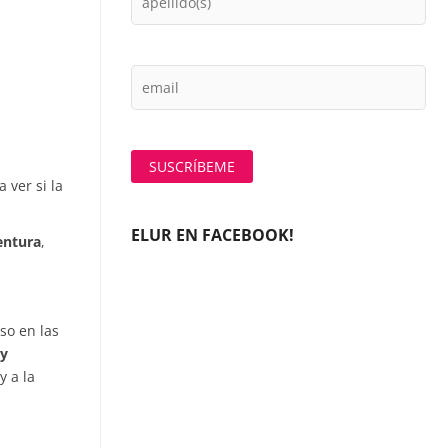
 ver si la
ELUR EN FACEBOOK!
entura
,
so en las
 y
y a la