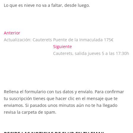
Lo que es nieve no va a faltar, desde luego.
Navegación
Entrada
Anterior
anterior:
Actualización: Cauterets Puente de la Inmaculada 175€
de
Entrada
Siguiente
siguiente:
Cauterets, salida jueves 5 a las 17:30h
entradas
Rellena el formulario con tus datos y envíalo. Para confirmar
tu suscripción tienes que hacer clic en el mensaje que te
enviamos. Si pasados unos minutos aún no te ha llegado
revisa la carpeta de spam.