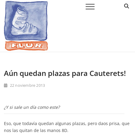
Saltar
Elur Taldea
EL CLUB DE ESQUÍ DE AMURRIO Y AYALA
al
contenido
Aún quedan plazas para Cauterets!
22 noviembre 2013
¿Y si sale un día como este?
Eso, que todavía quedan algunas plazas, pero daos prisa, que
nos las quitan de las manos 8D.