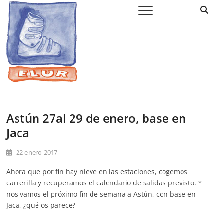
Saltar
Elur Taldea
EL CLUB DE ESQUÍ DE AMURRIO Y AYALA
al
contenido
Astún 27al 29 de enero, base en
Jaca
22 enero 2017
Ahora que por fin hay nieve en las estaciones, cogemos
carrerilla y recuperamos el calendario de salidas previsto. Y
nos vamos el próximo fin de semana a Astún, con base en
Jaca, ¿qué os parece?