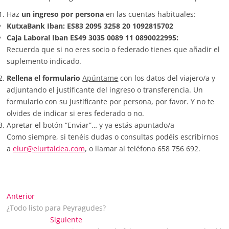
Haz
un ingreso por persona
en las cuentas habituales:
KutxaBank Iban: ES83 2095 3258 20 1092815702
Caja Laboral Iban ES49 3035 0089 11 0890022995:
Recuerda que si no eres socio o federado tienes que añadir el
suplemento indicado.
Rellena el formulario
Apúntame
con los datos del viajero/a y
adjuntando el justificante del ingreso o transferencia. Un
formulario con su justificante por persona, por favor. Y no te
olvides de indicar si eres federado o no.
Apretar el botón “Enviar”… y ya estás apuntado/a
Como siempre, si tenéis dudas o consultas podéis escribirnos
a
elur@elurtaldea.com
, o llamar al teléfono 658 756 692.
Navegación
Entrada
Anterior
anterior:
¿Todo listo para Peyragudes?
de
Entrada
Siguiente