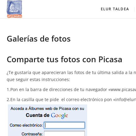
Saltar
Elur Taldea
EL CLUB DE ESQUÍ DE AMURRIO Y AYALA
ELUR TALDEA
al
contenido
Galerías de fotos
Comparte tus fotos con Picasa
¿Te gustaría que aparecieran las fotos de tu última salida a la 
que seguir estas instrucciones:
1.Pon en la barra de direcciones de tu navegador «www.picas
2.En la casilla que te pide el correo electrónico pon «info@elur