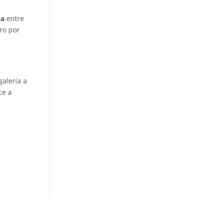
ba
entre
ro por
galería a
ce a