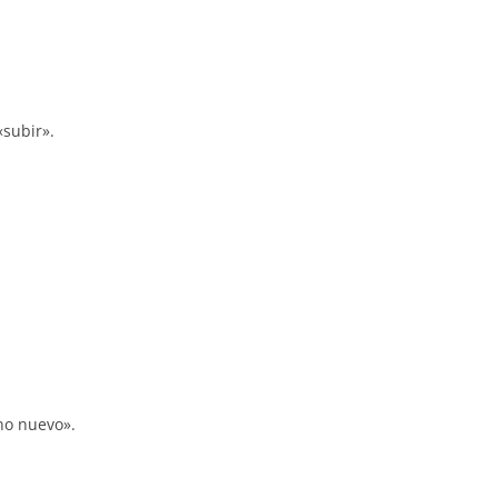
«subir».
no nuevo».